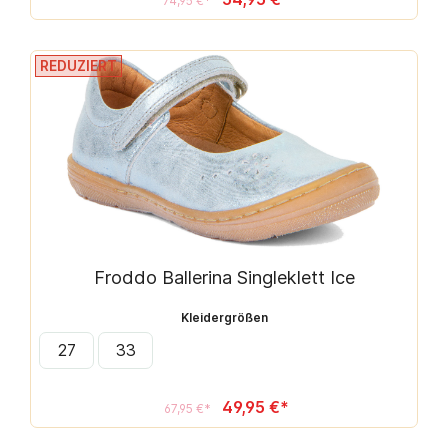
74,95 €*
REDUZIERT
Froddo Ballerina Singleklett Ice
Kleidergrößen
27
33
49,95 €*
67,95 €*