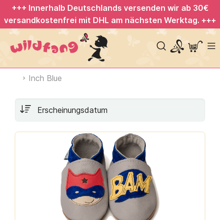
+++ Innerhalb Deutschlands versenden wir ab 30€
versandkostenfrei mit DHL am nächsten Werktag. +++
Inch Blue